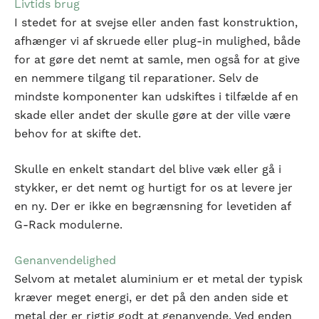
Livtids brug
I stedet for at svejse eller anden fast konstruktion,
afhænger vi af skruede eller plug-in mulighed, både
for at gøre det nemt at samle, men også for at give
Genanvendelighed
en nemmere tilgang til reparationer. Selv de
Selvom at metalet aluminium er et metal der
mindste komponenter kan udskiftes i tilfælde af en
typisk kræver meget energi, er det på den anden
skade eller andet der skulle gøre at der ville være
side et metal der er rigtig godt at genanvende.
behov for at skifte det.
Ved enden af komponenternes service, kan de
nemt skilles fra det eksisterende system, og
Skulle en enkelt standart del blive væk eller gå i
udskiftes med nye friske dele.
stykker, er det nemt og hurtigt for os at levere jer
en ny. Der er ikke en begrænsning for levetiden af
Alt kan skilles ad i hver deres kategori af metaller
G-Rack modulerne.
med videre. Omkring 60% af det aluminium vi
bruger er allerede genanvendt, mens vi fortsætter
Genanvendelighed
med at øge dette tal.
Selvom at metalet aluminium er et metal der typisk
kræver meget energi, er det på den anden side et
metal der er rigtig godt at genanvende. Ved enden